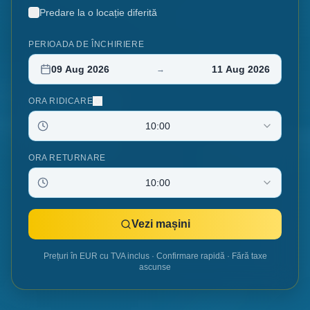
Predare la o locație diferită
PERIOADA DE ÎNCHIRIERE
09 Aug 2026
11 Aug 2026
→
ORA RIDICARE
10:00
ORA RETURNARE
10:00
Vezi mașini
Prețuri în EUR cu TVA inclus · Confirmare rapidă · Fără taxe
ascunse