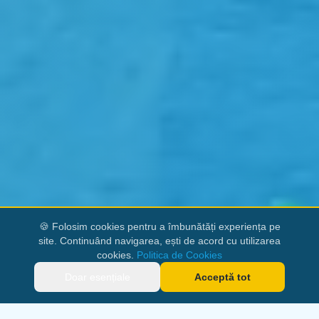
🍪 Folosim cookies pentru a îmbunătăți experiența pe
site. Continuând navigarea, ești de acord cu utilizarea
cookies.
Politica de Cookies
Doar esențiale
Acceptă tot